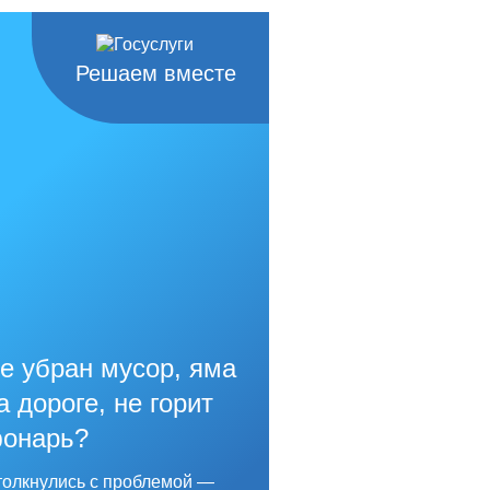
Решаем вместе
е убран мусор, яма
а дороге, не горит
онарь?
олкнулись с проблемой —