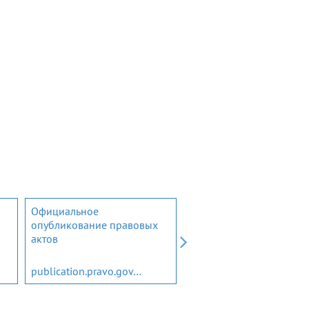
Официальное
Открытый бюджет
опубликование правовых
Ленинградской области
актов
publication.pravo.gov.ru
budget.lenobl.ru