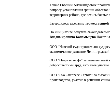
Также Евгений Александрович проинфо
вопросу установления границ объектов 
территориях района, где велись боевые
торжественной
Завершилось заседание
По инициативе депутата Законодательн
Владимировича Коломыцева
Почетным
ООО “Невский судостроительно-судорем
экономическое развитие Ленинградской 
ООО “Озерная верфь” за значительный в
добросовестный труд, активное участие
ООО “Эко-Экспресс-Сервис” за высокий
производство, участие в решении соци