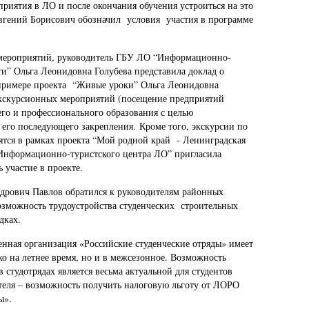
приятия в ЛО и после окончания обучения устроиться на это
 Евгений Борисович обозначил условия участия в программе
мероприятий, руководитель ГБУ ЛО “Информационно-
и” Ольга Леонидовна Голубева представила доклад о
примере проекта “Живые уроки” Ольга Леонидовна
 экскурсионных мероприятий (посещение предприятий
го и профессионального образования с целью
его последующего закрепления. Кроме того, экскурсии по
тся в рамках проекта “Мой родной край - Ленинградская
 “Информационно-туристского центра ЛО” пригласила
 участие в проекте.
дрович Павлов обратился к руководителям районных
озможность трудоустройства студенческих строительных
дках.
ная организация «Российские студенческие отряды» имеет
ко на летнее время, но и в межсезонное. Возможность
в студо
трядах является весьма актуальной для студентов
ателя – возможность получить налоговую льготу от ЛОРО
ы».