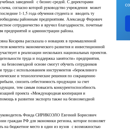
учебных заведений с бизнес-средой. С директорами
со
 схема, согласно которой руководство учреждения может
следние 1-1,5 года обучения студента и вводить ту
необходимы районным предприятиям.
Александр Фирович
местное сотрудничество и вручил благодарности, почетные
ям предприятий и администрации района.
вна Косарева рассказала о новациях в промышленной
ателя комитета экономического развития и инвестиционной
 участвует в реализации нескольких национальных проектов.
ительности труда и поддержка занятости» предприятия,
 на безвозмездной основе смогут обучить сотрудников
 труда с использованием инструментов «бережливого
вленческие и технологические решения по сокращению
ибыли, снизить себестоимость продукции за счет
одукции, тем самым повысить конкурентоспособность
лизацией проекта
«Международная кооперация и
помощь в развитии экспорта также
на безвозмездной
л руководитель Фонда СИРИКОЭЛО Евгений Борисович
нии граждан РФ для экономики региона, которое позволяет
ить на бюджетное место в один из вузов с возможностью