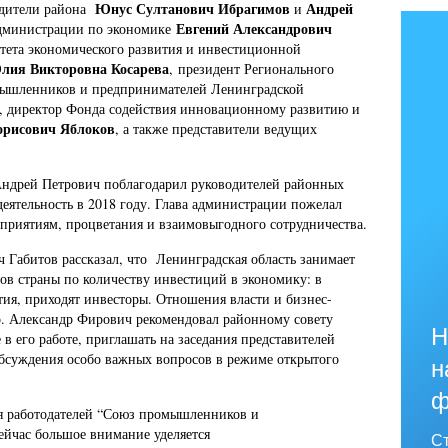
Юнус Султанович Ибрагимов
Андрей
одители района
и
Евгений Александрович
администрации по экономике
итета экономического развития и инвестиционной
лия Викторовна Косарева
, президент Регионального
мышленников и предпринимателей Ленинградской
, директор Фонда содействия инновационному развитию и
орисович Яблоков
, а также представители ведущих
Андрей Петрович поблагодарил руководителей районных
еятельность в 2018 году. Глава администрации пожелал
дприятиям, процветания и взаимовыгодного сотрудничества.
 Габитов рассказал, что Ленинградская область занимает
ов страны по количеству инвестиций в экономику: в
ия, приходят инвесторы. Отношения власти и бизнес-
. Александр Фирович рекомендовал районному совету
Н
в его работе, приглашать на заседания представителей
бсуждения особо важных вопросов в режиме открытого
н
ф
я работодателей “Союз промышленников и
ейчас большое внимание уделяется
Ст