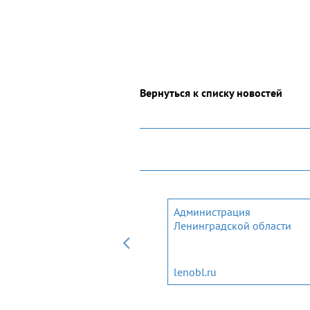
Вернуться к списку новостей
Мобильное приложение дл
Администрация
трудовых мигрантов и
Ленинградской области
членов их семей
migrantlenobl.ru
lenobl.ru