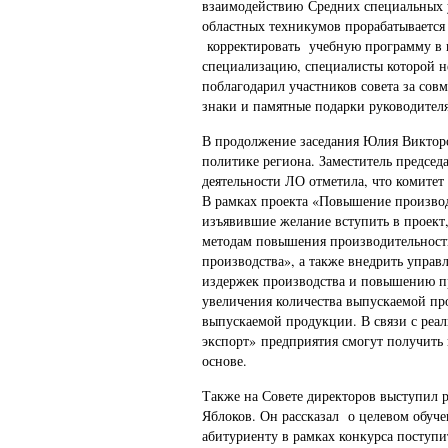
взаимодействию Средних специальных 
областных техникумов прорабатывается
корректировать учебную программу в по
специализацию, специалисты которой 
поблагодарил участников совета за сов
знаки и памятные подарки руководител
В продолжение заседания Юлия Викторо
политике региона. Заместитель председ
деятельности ЛО отметила, что комитет
В рамках проекта «Повышение производ
изъявившие желание вступить в проект,
методам повышения производительности
производства», а также внедрить упра
издержек производства и повышению пр
увеличения количества выпускаемой пр
выпускаемой продукции. В связи с реа
экспорт»
предприятия смогут получить
основе.
Также на Совете директоров выступи
Яблоков. Он рассказал о целевом обуче
абитуриенту в рамках конкурса поступ