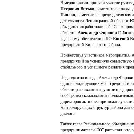
В мероприятии приняли участие руков
Петрович Витько
, заместитель главы 
Павлов
, заместитель председателя ком
Ю
деятельности Ленинградской области
объединения работодателей “Союз про
Александр Фирович Габитов
области”
Евгений Б
кадровому обеспечению ЛО
предприятий Кировского района.
Приветствуя участников мероприятия, 
предприятий за успешную совместную д
стабильного и успешного развития пре
Подводя итоги года, Александр Фирович
одно из лидирующих мест среди регион
области развиваются крупные предприят
сообщества складываются положительно
директоров активнее принимать участие 
контролирующих структур района для о
диалога.
Также глава Регионального объединени
предпринимателей ЛО” рассказал, что с