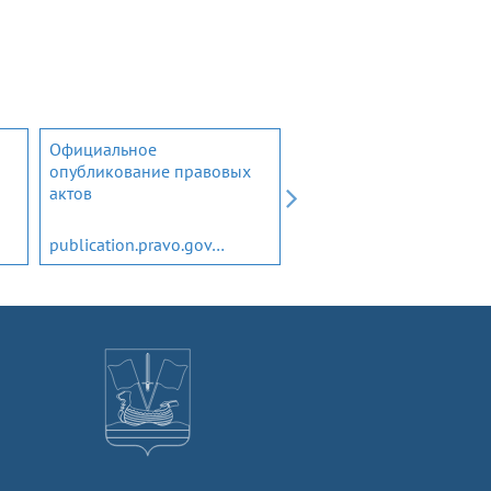
Официальное
Открытый бюджет
опубликование правовых
Ленинградской области
актов
publication.pravo.gov.ru
budget.lenobl.ru