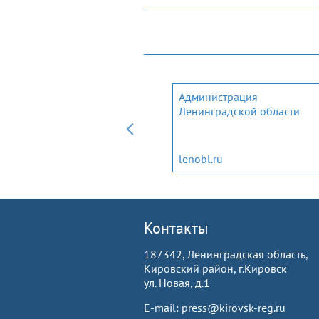
Мобильное приложение дл
Администрация
трудовых мигрантов и
Ленинградской области
членов их семей
migrantlenobl.ru
lenobl.ru
Контакты
187342, Ленинградская область,
Кировский район, г.Кировск
ул. Новая, д.1
E-mail: press@kirovsk-reg.ru