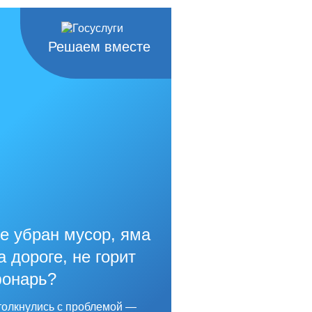
Решаем вместе
е убран мусор, яма
а дороге, не горит
онарь?
олкнулись с проблемой —