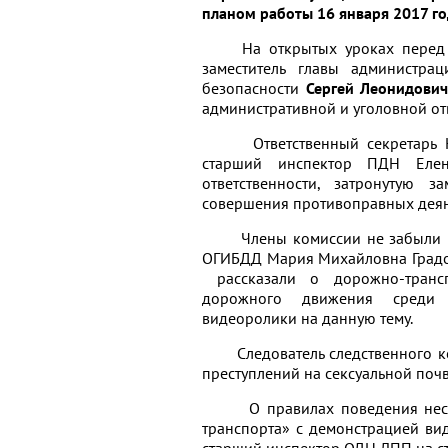
планом работы 16 января 2017 г
На открытых уроках перед уч
заместитель главы администр
безопасности
Сергей Леонидович
административной и уголовной о
Ответственный секретарь
старший инспектор ПДН Еле
ответственности, затронутую 
совершения противоправных дея
Члены комиссии не забыли кос
ОГИБДД Мария Михайловна Градо
рассказали о дорожно-транс
дорожного движения среди 
видеоролики на данную тему.
Следователь следственного ком
преступлений на сексуальной почв
О правилах поведения несове
транспорта» с демонстрацией ви
старший инспектор ОДН ЛПП на ст