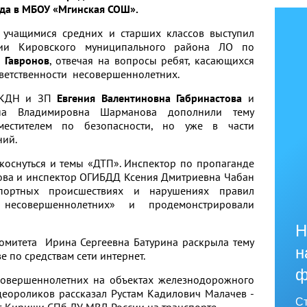
ода в МБОУ «Мгинская СОШ».
ащимися средних и старших классов выступил
ации Кировского муниципального района ЛО по
 Гавронов
, отвечая на вопросы ребят, касающихся
тветственности несовершеннолетних.
 КДН и ЗП
Евгения Валентиновна Габринастова
и
на Владимировна Шарманова дополнили тему
заместителем по безопасности, но уже в части
ний.
нуться и темы «ДТП». Инспектор по пропаганде
ва и инспектор ОГИБДД Ксения Дмитриевна Чабан
портных происшествиях и нарушениях правил
несовершеннолетних» и продемонстрировали
Н
итета Ирина Сергеевна Батурина раскрыла тему
н
е по средствам сети интернет.
ф
ршеннолетних на объектах железнодорожного
деороликов рассказал Рустам Кадилович Малачев -
Ст
. Кириши СПб ЛУ МВД России на транспорте.