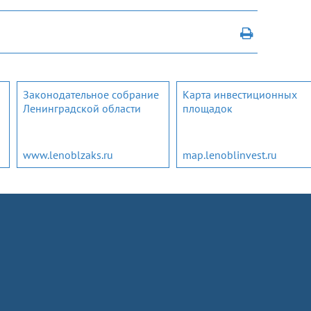
Законодательное собрание
Карта инвестиционных
Ленинградской области
площадок
www.lenoblzaks.ru
map.lenoblinvest.ru