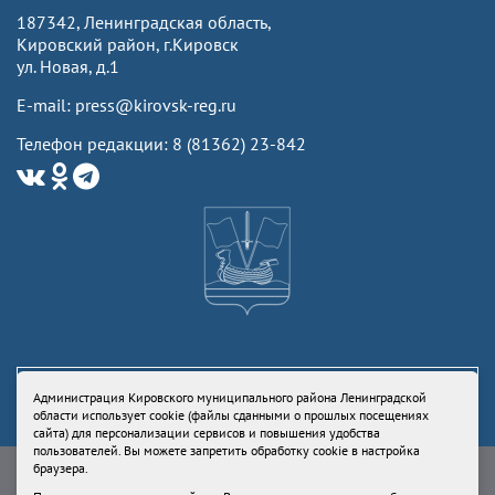
187342, Ленинградская область,
Кировский район, г.Кировск
ул. Новая, д.1
E-mail: press@kirovsk-reg.ru
Телефон редакции: 8 (81362) 23-842
Администрация Кировского муниципального района Ленинградской
области использует cookie (файлы сданными о прошлых посещениях
сайта) для персонализации сервисов и повышения удобства
пользователей. Вы можете запретить обработку cookie в настройка
Свидетельство Роскомнадзора ЭЛ № ФС77-73336 от 24 июля 2018
браузера.
Учредитель: Администрация Кировского муниципального района