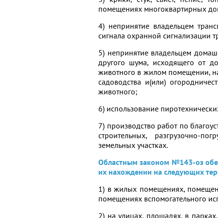
помещениях многоквартирных дом
4) непринятие владельцем тран
сигнала охранной сигнализации т
5) непринятие владельцем домаш
другого шума, исходящего от д
животного в жилом помещении, на
садоводства и(или) огородничес
животного;
6) использование пиротехнически
7) производство работ по благоус
строительных, разгрузочно-п
земельных участках.
Областным законом №143-оз обес
их нахождении на следующих тер
1) в жилых помещениях, помеще
помещениях вспомогательного ис
2) на улицах, площадях, в парках