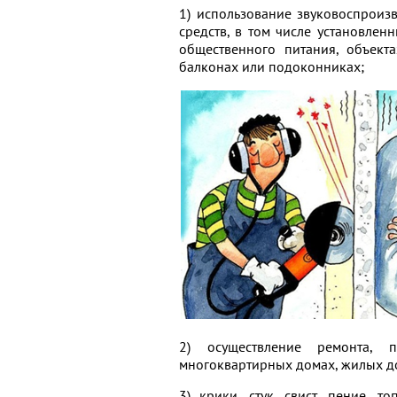
1) использование звуковоспроиз
средств, в том числе установлен
общественного питания, объект
балконах или подоконниках;
2) осуществление ремонта, п
многоквартирных домах, жилых д
3) крики, стук, свист, пение, т