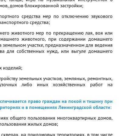
ов, домов блокированной застройки;
спортного средства мер по отключению звукового
ранспортного средства;
него животного мер по прекращению лая, воя или
омашнего животного, при содержании домашнего
 земельном участке, предназначенном для ведения
тва для собственных нужд, или выгуле домашнего
х изделий;
тройству земельных участков, земляных, ремонтных,
огрузочных либо иных хозяйственных работ на
печивается право граждан на покой и тишину при
риториях и в помещениях Ленинградской области:
ниях общего пользования многоквартирных домов,
пользования жилых домов;
, скверах, на придомовых территориях, в том числе