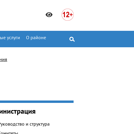
ые услуги
О районе
ния
инистрация
Руководство и структура
Комитеты