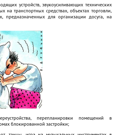
водящих устройств, звукоусиливающих технических
ных на транспортных средствах, объектах торговли,
ах, предназначенных для организации досуга, на
ереустройства, перепланировки помещений в
омах блокированной застройки;
опот, танцы, игра на музыкальных инструментах в