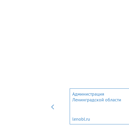
Мобильное приложение дл
Администрация
трудовых мигрантов и
Ленинградской области
членов их семей
migrantlenobl.ru
lenobl.ru