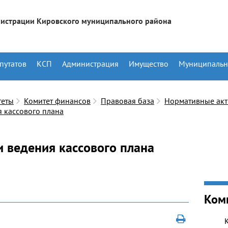
истрации Кировского муниципального района
путатов
КСП
Администрация
Имущество
Муниципальн
теты
Комитет финансов
Правовая база
Нормативные ак
я кассового плана
и ведения кассового плана
Ком