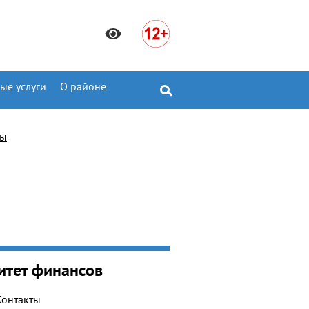
ые услуги
О районе
ты
итет финансов
Контакты