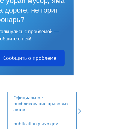
е убран мусор, яма
а дороге, не горит
онарь?
олкнулись с проблемой —
общите о ней!
Сообщить о проблеме
Официальное
Открытый бюджет
опубликование правовых
Ленинградской области
актов
publication.pravo.gov.ru
budget.lenobl.ru