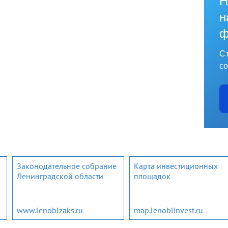
Н
н
ф
Ст
со
Законодательное собрание
Карта инвестиционных
Ленинградской области
площадок
www.lenoblzaks.ru
map.lenoblinvest.ru