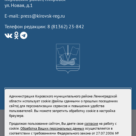
ул. Новая, д.1
E-mail: press@kirovsk-reg.ru
Телефон редакции: 8 (81362) 23-842
Администрация Кировского муниципального района Ленинградской
области использует cookie (файлы сданными о прошлых посещениях
сайта) для персонализации сервисов и повышения удобства
пользователей. Вы можете запретить обработку cookie в настройка
Свидетельство Роскомнадзора ЭЛ № ФС77-73336 от 24 июля 2018
браузера.
Учредитель: Администрация Кировского муниципального района
Продолжая пользование сайтом, Вы даете свое
согласие
на работу с
Ленинградской области
cookie.
Обработка Ваших персональных данных
осуществляется в
Продолжая пользование сайтом, Вы даете свое
согласие
на работу с
соответствии с требованиями Федерального закона от 27.07.2006 №