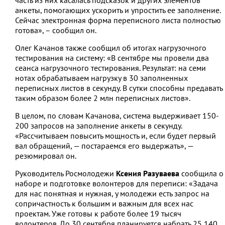
анкеты, помогающих ускорить и упростить ее заполнение.
Сейчас электронная форма переписного листа полностью
готова», – сообщил он.
Олег Качанов также сообщил об итогах нагрузочного
тестирования на систему: «В сентябре мы провели два
сеанса нагрузочного тестирования. Результат: на семи
нотах обрабатываем нагрузку в 30 заполненных
переписных листов в секунду. В сутки способны предавать
таким образом более 2 млн переписных листов».
В целом, по словам Качанова, система выдерживает 150-
200 запросов на заполнение анкеты в секунду.
«Рассчитываем повысить мощность и, если будет первый
вал обращений, — постараемся его выдержать», —
резюмировал он.
Руководитель Росмолодежи
Ксения Разуваева
сообщила о
наборе и подготовке волонтеров для переписи: «Задача
для нас понятная и нужная, у молодежи есть запрос на
сопричастность к большим и важным для всех нас
проектам. Уже готовы к работе более 19 тысяч
волонтеров. До 30 сентября планируется набрать 25 140