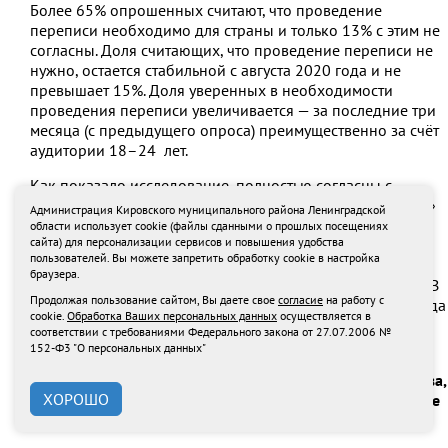
Более 65% опрошенных считают, что проведение
переписи необходимо для страны и только 13% с этим не
согласны. Доля считающих, что проведение переписи не
нужно, остается стабильной с августа 2020 года и не
превышает 15%. Доля уверенных в необходимости
проведения переписи увеличивается — за последние три
месяца (с предыдущего опроса) преимущественно за счёт
аудитории 18–24 лет.
Как показало исследование, полностью согласны с
тезисом «Участвуя в переписи, я влияю на свое будущее»
Администрация Кировского муниципального района Ленинградской
25% респондентов, когда в июне и годом ранее — 19%.
области использует cookie (файлы сданными о прошлых посещениях
сайта) для персонализации сервисов и повышения удобства
Скорее согласны сейчас — 20%, частично — 28%.
пользователей. Вы можете запретить обработку cookie в настройка
Полностью не согласны лишь 10% — за время
браузера.
исследования эта категория сократилась почти на треть. В
Продолжая пользование сайтом, Вы даете свое
согласие
на работу с
июне последний пункт выбирало 12%, в августе 2020 года
cookie.
Обработка Ваших персональных данных
осуществляется в
— 13% опрошенных.
соответствии с требованиями Федерального закона от 27.07.2006 №
152-Ф3 "О персональных данных"
Комментирует
Ирина Скоробогатых, профессор,
заведующая кафедрой маркетинга РЭУ им. Г.В. Плеханова,
ХОРОШО
главный редактор журнала «Маркетинг и маркетинговые
исследования» *: