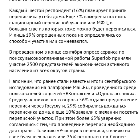
Каждый шестой респондент (16%) планирует принять
переписчика у себя дома. Еще 7% намерены посетить
стационарный переписной участок или МФЦ, в
большинстве из которых тоже можно будет переписаться.
И лишь 19% опрошенных пока не определились со
способом участия или сомневаются.
В проведенном в конце сентября опросе сервиса по
поиску высокооплачиваемой работы SuperJob приняли
участие 2500 представителей экономически активного
населения из всех округов страны.
Напомним, что ранее стали известны итоги сентябрьского
исследования на платформе Mail.Ru, проведенного среди
пользователей соцсетей «ВКонтакте» и «Одноклассники».
Среди участников этого опроса 56% отдали предпочтение
переписи через Госуслуги, 29% собирались дождаться
переписчика дома, а еще 10% заявили о желании посетить
переписной участок. При этом более 65% уверенно
согласились с тем, что проведение переписи необходимо
для страны. Позицию «Участвуя в переписи, я влияю на
свое будущее» разделили 25% респондентов. Скорее