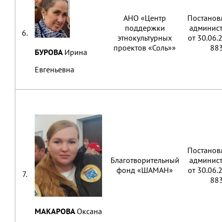
АНО «Центр
Постанов
поддержки
админис
6.
этнокультурных
от 30.06
проектов «Соль»»
88
БУРОВА
Ирина
Евгеньевна
Постанов
Благотворительный
админис
фонд «ШАМАН»
от 30.06
7.
88
МАКАРОВА
Оксана