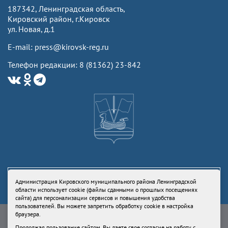
187342, Ленинградская область,
Кировский район, г.Кировск
ул. Новая, д.1
E-mail: press@kirovsk-reg.ru
Телефон редакции: 8 (81362) 23-842
Администрация Кировского муниципального района Ленинградской
области использует cookie (файлы сданными о прошлых посещениях
сайта) для персонализации сервисов и повышения удобства
пользователей. Вы можете запретить обработку cookie в настройка
Свидетельство Роскомнадзора ЭЛ № ФС77-73336 от 24 июля 2018
браузера.
Учредитель: Администрация Кировского муниципального района
Продолжая пользование сайтом, Вы даете свое
согласие
на работу с