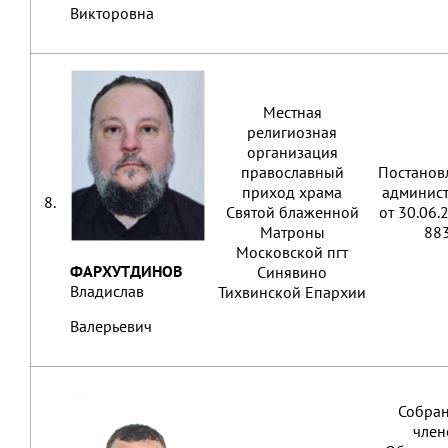
Викторовна
Местная
религиозная
организация
православный
Постанов
приход храма
админис
8.
Святой блаженной
от 30.06
Матроны
88
Московской пгт
ФАРХУТДИНОВ
Синявино
Владислав
Тихвинской Епархии
Валерьевич
Собра
член