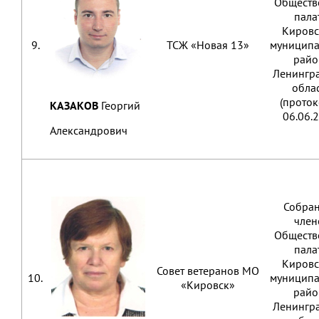
Обществ
пала
Кировс
9.
ТСЖ «Новая 13»
муниципа
райо
Ленингр
обла
(проток
КАЗАКОВ
Георгий
06.06.
Александрович
Собра
член
Обществ
пала
Кировс
Совет ветеранов МО
10.
муниципа
«Кировск»
райо
Ленингр