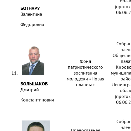
обла
(проток
БОТНАРУ
06.06.
Валентина
Федоровна
Собра
член
Обществ
Фонд
пала
патриотического
Кировс
11.
воспитания
муниципа
молодежи «Новая
райо
БОЛЬШАКОВ
планета»
Ленингр
Дмитрий
обла
(проток
Константинович
06.06.
Собра
член
Православная