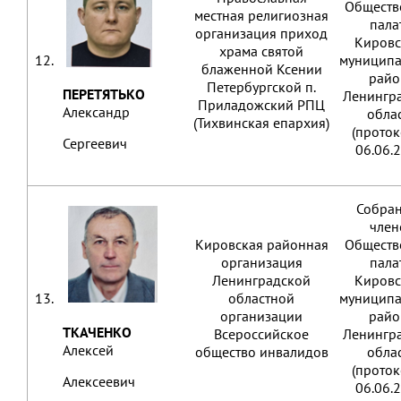
Обществ
местная религиозная
пала
организация приход
Кировс
храма святой
12.
муниципа
блаженной Ксении
райо
Петербургской п.
ПЕРЕТЯТЬКО
Ленингр
Приладожский РПЦ
Александр
обла
(Тихвинская епархия)
(проток
Сергеевич
06.06.
Собра
член
Кировская районная
Обществ
организация
пала
Ленинградской
Кировс
13.
областной
муниципа
организации
райо
ТКАЧЕНКО
Всероссийское
Ленингр
Алексей
общество инвалидов
обла
(проток
Алексеевич
06.06.