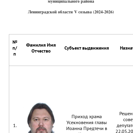
муниципального района
Ленинградской области
V созыва (
2024-2026)
№
Фамилия Имя
п/
Субъект выдвижения
Назна
Отчество
п
Решен
Приход храма
сове
Усекновения главы
1.
депутат
Иоанна Предтечи в
22.05.2