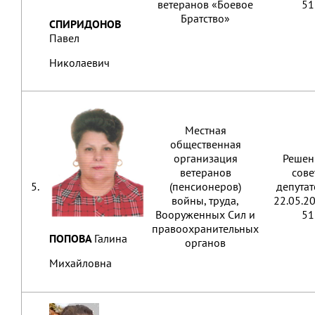
ветеранов «Боевое
51
Братство»
СПИРИДОНОВ
Павел
Николаевич
Местная
общественная
организация
Решен
ветеранов
сове
5.
(пенсионеров)
депутат
войны, труда,
22.05.2
Вооруженных Сил и
51
правоохранительных
ПОПОВА
Галина
органов
Михайловна