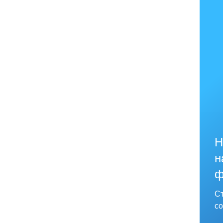
Н
н
ф
Ст
со