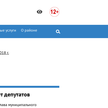
ые услуги
О районе
018 г.
т депутатов
Глава муниципального