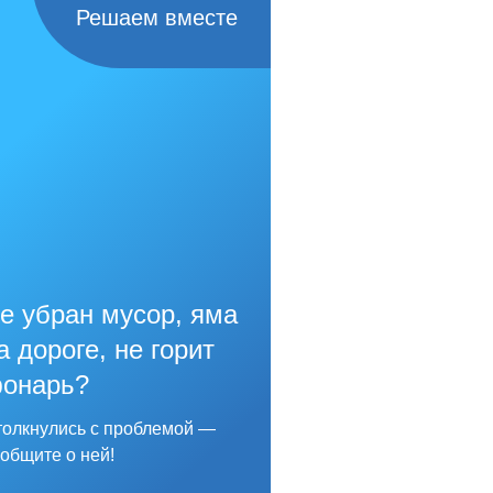
Решаем вместе
е убран мусор, яма
а дороге, не горит
онарь?
олкнулись с проблемой —
общите о ней!