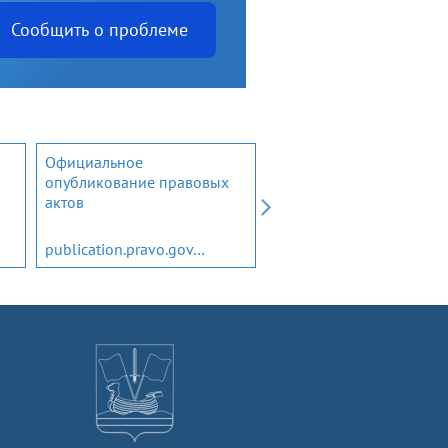
Сообщить о проблеме
Официальное
Открытый бюджет
опубликование правовых
Ленинградской области
актов
publication.pravo.gov.ru
budget.lenobl.ru