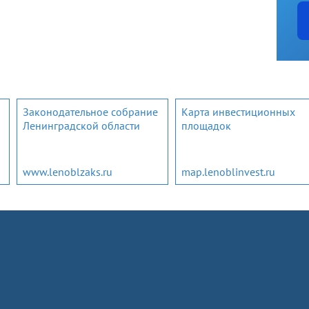
Законодательное собрание
Карта инвестиционных
Ленинградской области
площадок
www.lenoblzaks.ru
map.lenoblinvest.ru