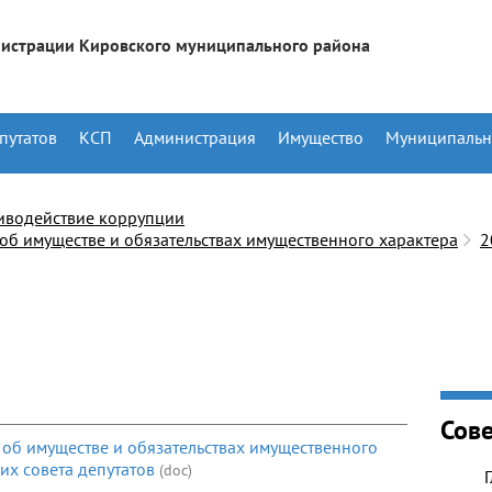
истрации Кировского муниципального района
путатов
КСП
Администрация
Имущество
Муниципальн
иводействие коррупции
 об имуществе и обязательствах имущественного характера
2
Сове
 об имуществе и обязательствах имущественного
х совета депутатов
(doc)