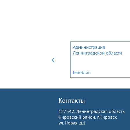
Мобильное приложение дл
Администрация
трудовых мигрантов и
Ленинградской области
членов их семей
migrantlenobl.ru
lenobl.ru
Контакты
187342, Ленинградская область,
Кировский район, г.Кировск
ул. Новая, д.1