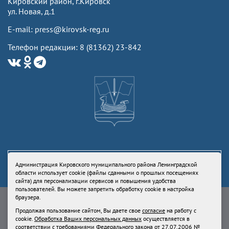
Кировский район, г.Кировск
ул. Новая, д.1
E-mail: press@kirovsk-reg.ru
Телефон редакции: 8 (81362) 23-842
Администрация Кировского муниципального района Ленинградской
области использует cookie (файлы сданными о прошлых посещениях
сайта) для персонализации сервисов и повышения удобства
пользователей. Вы можете запретить обработку cookie в настройка
Свидетельство Роскомнадзора ЭЛ № ФС77-73336 от 24 июля 2018
браузера.
Учредитель: Администрация Кировского муниципального района
Продолжая пользование сайтом, Вы даете свое
согласие
на работу с
Ленинградской области
cookie.
Обработка Ваших персональных данных
осуществляется в
Продолжая пользование сайтом, Вы даете свое
согласие
на работу с
соответствии с требованиями Федерального закона от 27.07.2006 №