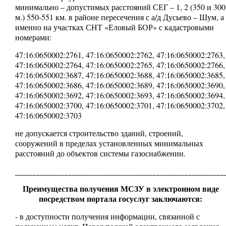
минимально – допустимых расстояний СЕГ – 1, 2 (350 и 300
м.) 550-551 км. в районе пересечения с а/д Дусьево – Шум, а
именно на участках СНТ «Еловый БОР» с кадастровыми
номерами:
47:16:0650002:2761, 47:16:0650002:2762, 47:16:0650002:2763,
47:16:0650002:2764, 47:16:0650002:2765, 47:16:0650002:2766,
47:16:0650002:3687, 47:16:0650002:3688, 47:16:0650002:3685,
47:16:0650002:3686, 47:16:0650002:3689, 47:16:0650002:3690,
47:16:0650002:3692, 47:16:0650002:3693, 47:16:0650002:3694,
47:16:0650002:3700, 47:16:0650002:3701, 47:16:0650002:3702,
47:16:0650002:3703
не допускается строительство зданий, строений,
сооружений в пределах установленных минимальных
расстояний до объектов системы газоснабжении.
___________________________________________________________
Преимущества получения МСЗУ в электронном виде
посредством портала госуслуг заключаются:
- в доступности получения информации, связанной с