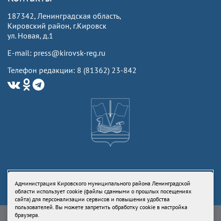
187342, Ленинградская область,
Кировский район, г.Кировск
ул. Новая, д.1
E-mail: press@kirovsk-reg.ru
Телефон редакции: 8 (81362) 23-842
Администрация Кировского муниципального района Ленинградской
области использует cookie (файлы сданными о прошлых посещениях
сайта) для персонализации сервисов и повышения удобства
пользователей. Вы можете запретить обработку cookie в настройка
Свидетельство Роскомнадзора ЭЛ № ФС77-73336 от 24 июля 2018
браузера.