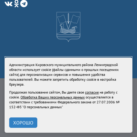
Администрация Кировского муниципального района Ленинградской
области использует cookie (файлы сданными о прошлых посещениях
сайта) для персонализации сервисов и повышения удобства
пользователей. Вы можете запретить обработку cookie в настройка
Свидетельство Роскомнадзора ЭЛ № ФС77-73336 от 24 июля 2018
браузера.
Учредитель: Администрация Кировского муниципального района
Продолжая пользование сайтом, Вы даете свое
согласие
на работу с
Ленинградской области
cookie.
Обработка Ваших персональных данных
осуществляется в
Продолжая пользование сайтом, Вы даете свое
согласие
на работу с
соответствии с требованиями Федерального закона от 27.07.2006 №
cookie.
Обработка Ваших персональных данных
осуществляется в
152-Ф3 "О персональных данных"
соответствии с требованиями Федерального закона от 27.07.2006 № 152-
Ф3 "О персональных данных"
ХОРОШО
При использовании материалов сайта, ссылка на
kirovsk-reg.ru
обязательна