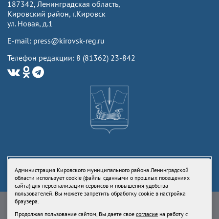
187342, Ленинградская область,
Кировский район, г.Кировск
ул. Новая, д.1
E-mail: press@kirovsk-reg.ru
Телефон редакции: 8 (81362) 23-842
Администрация Кировского муниципального района Ленинградской
области использует cookie (файлы сданными о прошлых посещениях
сайта) для персонализации сервисов и повышения удобства
пользователей. Вы можете запретить обработку cookie в настройка
Свидетельство Роскомнадзора ЭЛ № ФС77-73336 от 24 июля 2018
браузера.
Учредитель: Администрация Кировского муниципального района
Продолжая пользование сайтом, Вы даете свое
согласие
на работу с
Ленинградской области