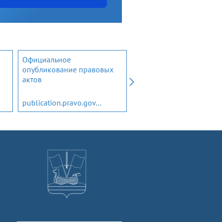
Официальное
Открытый бюджет
опубликование правовых
Ленинградской области
актов
publication.pravo.gov.ru
budget.lenobl.ru