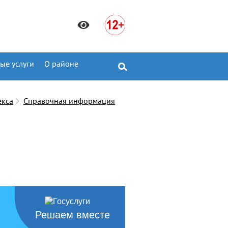
ые услуги
О районе
екса
Справочная информация
Решаем вместе