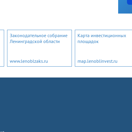
Законодательное собрание
Карта инвестиционных
Ленинградской области
площадок
www.lenoblzaks.ru
map.lenoblinvest.ru