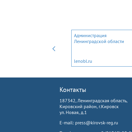
Мобильное приложение дл
Администрация
трудовых мигрантов и
Ленинградской области
членов их семей
migrantlenobl.ru
lenobl.ru
Контакты
187342, Ленинградская область,
Кировский район, г.Кировск
ул. Новая, д.1
E-mail: press@kirovsk-reg.ru