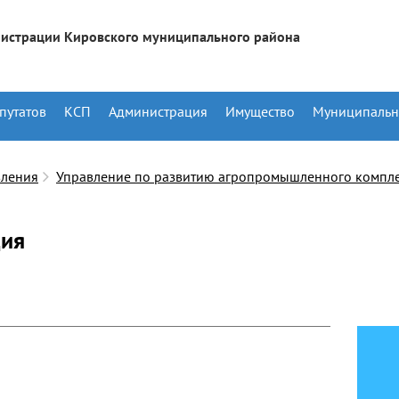
истрации Кировского муниципального района
путатов
КСП
Администрация
Имущество
Муниципальн
вления
Управление по развитию агропромышленного компл
ция