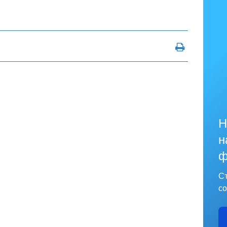
Н
н
ф
Ст
со