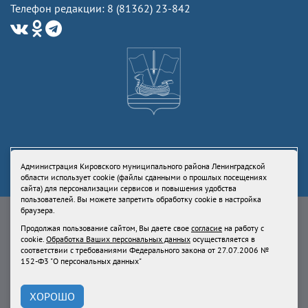
Телефон редакции: 8 (81362) 23-842
Администрация Кировского муниципального района Ленинградской
области использует cookie (файлы сданными о прошлых посещениях
сайта) для персонализации сервисов и повышения удобства
пользователей. Вы можете запретить обработку cookie в настройка
Свидетельство Роскомнадзора ЭЛ № ФС77-73336 от 24 июля 2018
браузера.
Учредитель: Администрация Кировского муниципального района
Продолжая пользование сайтом, Вы даете свое
согласие
на работу с
Ленинградской области
cookie.
Обработка Ваших персональных данных
осуществляется в
Продолжая пользование сайтом, Вы даете свое
согласие
на работу с
соответствии с требованиями Федерального закона от 27.07.2006 №
cookie.
Обработка Ваших персональных данных
осуществляется в
152-Ф3 "О персональных данных"
соответствии с требованиями Федерального закона от 27.07.2006 № 152-
Ф3 "О персональных данных"
ХОРОШО
При использовании материалов сайта, ссылка на
kirovsk-reg.ru