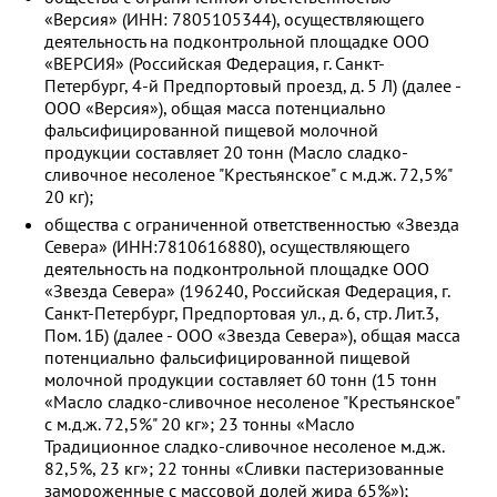
«Версия» (ИНН: 7805105344), осуществляющего
деятельность на подконтрольной площадке ООО
«ВЕРСИЯ» (Российская Федерация, г. Санкт-
Петербург, 4-й Предпортовый проезд, д. 5 Л) (далее -
ООО «Версия»), общая масса потенциально
фальсифицированной пищевой молочной
продукции составляет 20 тонн (Масло сладко-
сливочное несоленое "Крестьянское" с м.д.ж. 72,5%"
20 кг);
общества с ограниченной ответственностью «Звезда
Севера» (ИНН:7810616880), осуществляющего
деятельность на подконтрольной площадке ООО
«Звезда Севера» (196240, Российская Федерация, г.
Санкт-Петербург, Предпортовая ул., д. 6, стр. Лит.3,
Пом. 1Б) (далее - ООО «Звезда Севера»), общая масса
потенциально фальсифицированной пищевой
молочной продукции составляет 60 тонн (15 тонн
«Масло сладко-сливочное несоленое "Крестьянское"
с м.д.ж. 72,5%" 20 кг»; 23 тонны «Масло
Традиционное сладко-сливочное несоленое м.д.ж.
82,5%, 23 кг»; 22 тонны «Сливки пастеризованные
замороженные с массовой долей жира 65%»);