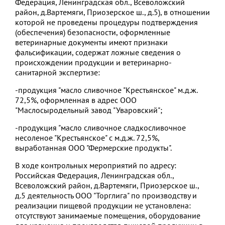
Федерация, Ленинградская обл., Всеволожский
район, д.Вартемяги, Приозерское ш., д.5), в отношении
которой не проведены процедуры подтверждения
(обеспечения) безопасности, оформленные
ветеринарные документы имеют признаки
фальсификации, содержат ложные сведения о
происхождении продукции и ветеринарно-
санитарной экспертизе:
-продукция "масло сливочное "Крестьянское" м.д.ж.
72,5%, оформленная в адрес ООО
"Маслосыродельный завод "Уваровский";
-продукция "масло сливочное сладкосливочное
несоленое "Крестьянское" с м.д.ж. 72,5%,
выработанная ООО "Фермерские продукты".
В ходе контрольных мероприятий по адресу:
Российская Федерация, Ленинградская обл.,
Всеволожский район, д.Вартемяги, Приозерское ш.,
д.5 деятельность ООО "Торглига" по производству и
реализации пищевой продукции не установлена:
отсутствуют занимаемые помещения, оборудование