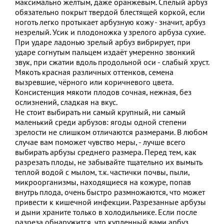
максимально желтым, даже оранжевым. Спелый арбуз
обязательно покрыт твердой блестящей коркой, если
ноготь легко протыкает арбузную кожу - значит, арбуз
незрелый. Усик и плодоножка у зрелого арбуза сухие.
При ударе ладонью зрелый арбуз вибрирует, при
ударе согнутым пальцем издаёт умеренно звонкий
звук, при сжатии вдоль продольной оси - слабый хруст.
Мякоть красная различных оттенков, семена
вызревшие, чёрного или коричневого цвета.
Консистенция мякоти плодов сочная, нежная, без
ослизнений, сладкая на вкус.
Не стоит выбирать ни самый крупный, ни самый
маленький среди арбузов: ягоды одной степени
зрелости не слишком отличаются размерами. В любом
случае вам поможет чувство меры, - лучше всего
выбирать арбузы среднего размера. Перед тем, как
разрезать плоды, не забывайте тщательно их вымыть
теплой водой с мылом, т.к. частички почвы, пыли,
микроорганизмы, находящиеся на кожуре, попав
внутрь плода, очень быстро размножаются, что может
привести к кишечной инфекции. Разрезанные арбузы
и дыни храните только в холодильнике. Если после
разреза обнаружится, что купленный вами арбуз