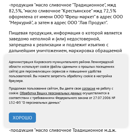
-продукция "масло сливочное "Традиционное", мжд
82,5%, "масло сливочное "Крестьянское" мжд 72,5%
оформлена от имени ООО "Фреш-маркет" в адрес ООО
"Меркурий", а затем в адрес ООО "Лав Продукт".
Пищевая продукция, информация о которой является
заведомо неполной и (или) недостоверной,
запрещена к реализации и подлежит изъятию с
дальнейшим уничтожением, маркировка обращаемой
продукции не могла являться подлинной.
Администрация Кировского муниципального района Ленинградской
Роспотребнадзор информирует о выявлении в
области использует cookie (файлы сданными о прошлых посещениях
сайта) для персонализации сервисов и повышения удобства
обороте продукции ООО "Повал" (ИНН: 6833015549,
пользователей. Вы можете запретить обработку cookie в настройка
площадка ООО "Астра", Архангельская обл.,
браузера.
Няндомский район, г.Няндома, Красноармейская ул.,
Продолжая пользование сайтом, Вы даете свое
согласие
на работу с
д.2, стр.а), в отношении которой не проведены
cookie.
Обработка Ваших персональных данных
осуществляется в
процедуры подтверждения (обеспечения)
соответствии с требованиями Федерального закона от 27.07.2006 №
безопасности, оформленные ветеринарные
152-Ф3 "О персональных данных"
документы имеют признаки фальсификации,
содержат ложные сведения о происхождении
ХОРОШО
продукции и ветеринарно-санитарной экспертизе:
-продукция "масло сливочное Традиционное м.д.ж.