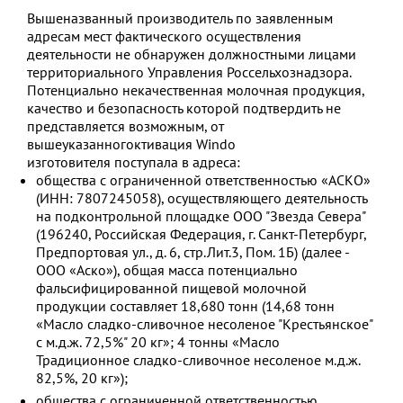
Вышеназванный производитель по заявленным
адресам мест фактического осуществления
деятельности не обнаружен должностными лицами
территориального Управления Россельхознадзора.
Потенциально некачественная молочная продукция,
качество и безопасность которой подтвердить не
представляется возможным, от
вышеуказанногоктивация Windo
изготовителя поступала в адреса:
общества с ограниченной ответственностью «АСКО»
(ИНН: 7807245058), осуществляющего деятельность
на подконтрольной площадке ООО "Звезда Севера"
(196240, Российская Федерация, г. Санкт-Петербург,
Предпортовая ул., д. 6, стр.Лит.3, Пом. 1Б) (далее -
ООО «Аско»), общая масса потенциально
фальсифицированной пищевой молочной
продукции составляет 18,680 тонн (14,68 тонн
«Масло сладко-сливочное несоленое "Крестьянское"
с м.д.ж. 72,5%" 20 кг»; 4 тонны «Масло
Традиционное сладко-сливочное несоленое м.д.ж.
82,5%, 20 кг»);
общества с ограниченной ответственностью