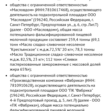
общества с ограниченной ответственностью
«Масловдом» (ИНН:7810617468), осуществляющего
деятельность на подконтрольной площадке ООО
"Масловдом" (196240, Российская Федерация, г.
Санкт-Петербург, Предпортовая ул., д. 6, стр. Лит.Т)
(далее - ООО «Масловдом»), общая масса
потенциально фальсифицированной пищевой
молочной продукции составляет 259,4 тонны (69,1
тонн «Масло сладко-сливочное несоленое
"Крестьянское" с м.д.ж.72,5%" 20 кг»; 78,3 тонны
«Масло Традиционное сладко-сливочное несоленое
м.д.ж. 82,5%, 23 кг»; 112 тонн «Сливки
пастеризованные замороженные с массовой долей
жира 65%»);
общества с ограниченной ответственностью
«Производственная компания «Фабрика» (ИНН:
7810910628), осуществляющего деятельность на
подконтрольной площадке ООО "ПК "Фабрика"
(196240, Российская Федерация, г. Санкт-Петербург,
4-й Предпортовый проезд, д. 5, лит. Л) (далее - ООО
«ПК «Фабрика»), общая масса потенциально
фальсифицированной пищевой молочной