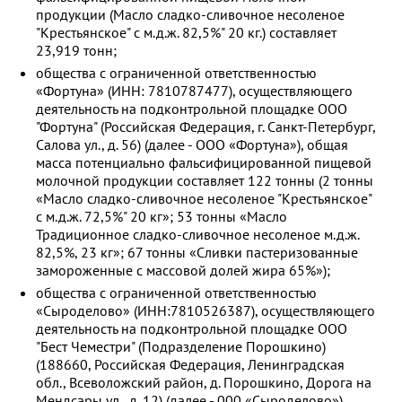
продукции (Масло сладко-сливочное несоленое
"Крестьянское" с м.д.ж. 82,5%" 20 кг.) составляет
23,919 тонн;
общества с ограниченной ответственностью
«Фортуна» (ИНН: 7810787477), осуществляющего
деятельность на подконтрольной площадке ООО
"Фортуна" (Российская Федерация, г. Санкт-Петербург,
Салова ул., д. 56) (далее - ООО «Фортуна»), общая
масса потенциально фальсифицированной пищевой
молочной продукции составляет 122 тонны (2 тонны
«Масло сладко-сливочное несоленое "Крестьянское"
с м.д.ж. 72,5%" 20 кг»; 53 тонны «Масло
Традиционное сладко-сливочное несоленое м.д.ж.
82,5%, 23 кг»; 67 тонны «Сливки пастеризованные
замороженные с массовой долей жира 65%»);
общества с ограниченной ответственностью
«Сыроделово» (ИНН:7810526387), осуществляющего
деятельность на подконтрольной площадке ООО
"Бест Чеместри" (Подразделение Порошкино)
(188660, Российская Федерация, Ленинградская
обл., Всеволожский район, д. Порошкино, Дорога на
Мендсары ул., д. 12) (далее - 000 «Сыроделово»),