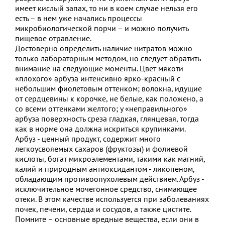
имеет кислый запах, то ни в коем случае нельзя его
есть – в нем уже начались процессы
микробиологической порчи – и можно получить
пищевое отравление.
Достоверно определить наличие нитратов можно
только лабораторным методом, но следует обратить
внимание на следующие моменты. Цвет мякоти
«плохого» арбуза интенсивно ярко-красный с
небольшим фиолетовым оттенком; волокна, идущие
от сердцевины к корочке, не белые, как положено, а
со всеми оттенками желтого; у «неправильного»
арбуза поверхность среза гладкая, глянцевая, тогда
как в норме она должна искриться крупинками.
Арбуз - ценный продукт, содержит много
легкоусвояемых сахаров (фруктозы) и фолиевой
кислоты, богат микроэлементами, такими как магний,
калий и природным антиоксидантом - ликопеном,
обладающим противоопухолевым действием. Арбуз -
исключительное мочегонное средство, снимающее
отеки. В этом качестве используется при заболеваниях
почек, печени, сердца и сосудов, а также цистите.
Помните – основные вредные вещества, если они в