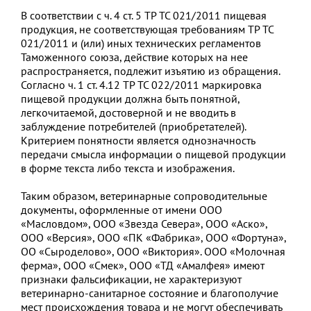
В соответствии с ч. 4 ст. 5 ТР ТС 021/2011 пищевая
продукция, не соответствующая требованиям ТР ТС
021/2011 и (или) иных технических регламентов
Таможенного союза, действие которых на нее
распространяется, подлежит изъятию из обращения.
Согласно ч. 1 ст. 4.12 ТР ТС 022/2011 маркировка
пищевой продукции должна быть понятной,
легкочитаемой, достоверной и не вводить в
заблуждение потребителей (приобретателей).
Критерием понятности является однозначность
передачи смысла информации о пищевой продукции
в форме текста либо текста и изображения.
Таким образом, ветеринарные сопроводительные
документы, оформленные от имени ООО
«Масловдом», ООО «Звезда Севера», ООО «Аско»,
ООО «Версия», ООО «ПК «Фабрика», ООО «Фортуна»,
ОО «Сыроделово», ООО «Виктория». ООО «Молочная
ферма», ООО «Смек», ООО «ТД «Амалфея» имеют
признаки фальсификации, не характеризуют
ветеринарно-санитарное состояние и благополучие
мест происхождения товара и не могут обеспечивать