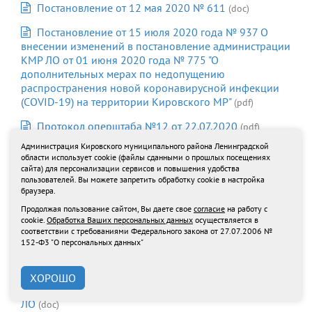
Постановление от 12 мая 2020 № 611
(doc)
Постановление от 15 июля 2020 года № 937 О
внесении изменений в постановление администрации
КМР ЛО от 01 июня 2020 года № 775 "О
дополнительных мерах по недопущению
распространения новой коронавирусной инфекции
(COVID-19) на территории Кировского МР"
(pdf)
Протокол оперштаба №12 от 22.07.2020
(pdf)
Администрация Кировского муниципального района Ленинградской
Постановление ПЛО от 11 сентября 2020 года №
области использует cookie (файлы сданными о прошлых посещениях
620
(pdf)
сайта) для персонализации сервисов и повышения удобства
пользователей. Вы можете запретить обработку cookie в настройка
Пост. администрации Кировского МРЛО 1314 от
браузера.
06.10.2020
(pdf)
Продолжая пользование сайтом, Вы даете свое
согласие
на работу с
cookie.
Обработка Ваших персональных данных
осуществляется в
Распоряжение №146 от 23.10.2020
(pdf)
соответствии с требованиями Федерального закона от 27.07.2006 №
152-Ф3 "О персональных данных"
ПОСТАНОВЛЕНИЕ от 13 августа 2020 г. N 573
(doc)
Реестр паспортов коллективного иммунитета K
ХОРОШО
COVID-19, выданных на территории Кировского МР
ЛО
(doc)