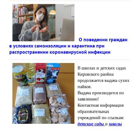
О поведении граждан
в условиях самоизоляции и карантина при
распространении коронавирусной инфекции
В школах и детских садах
Кировского раойна
продолжается выдача сухих
пайков.
Выдача производится по
заявлению!
Контактная информация
образовательных
учреждений по ссылкам:
детские сады
и
школы