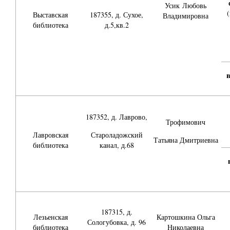
Усик
Любовь
Выставская
187355, д. Сухое,
Владимировна
библиотека
д.5,кв.2
187352, д. Лаврово,
Трофимович
Лавровская
Староладожский
Татьяна Дмитриевна
библиотека
канал, д.68
187315, д.
Лезьенская
Картошкина Ольга
Сологубовка, д. 96
библиотека
Николаевна