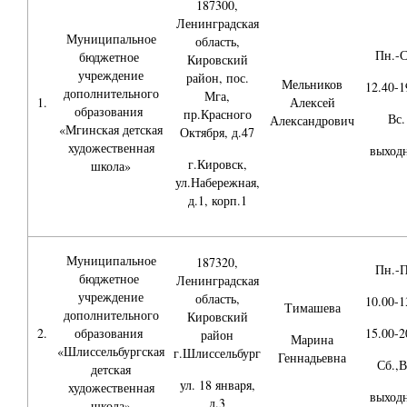
187300,
Ленинградская
Муниципальное
область,
Пн.-С
бюджетное
Кировский
учреждение
район, пос.
Мельников
12.40-1
дополнительного
Мга,
1.
Алексей
образования
пр.Красного
Вс.
Александрович
«Мгинская детская
Октября, д.47
художественная
выход
г.Кировск,
школа»
ул.Набережная,
д.1, корп.1
Муниципальное
187320,
Пн.-П
бюджетное
Ленинградская
учреждение
область,
10.00-1
Тимашева
дополнительного
Кировский
2.
образования
15.00-2
район
Марина
«Шлиссельбургская
г.Шлиссельбург
Геннадьевна
Сб.,В
детская
ул. 18 января,
художественная
выход
д.3
школа»