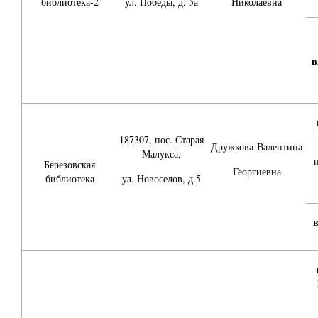
библиотека-2
ул. Победы, д. 5а
Николаевна
в
187307, пос. Старая
Дружкова
Валентина
Малукса,
Березовская
Георгиевна
библиотека
ул. Новоселов, д.5