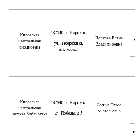
187340, г. Кировск,
Кировская
Попкова Елена
центральная
ул. Набережная,
Владимировна
библиотека
д.1, корп.5
Кировская
187340, г. Кировск,
Саенко Ольга
центральная
Анатольевна
ул. Победы, д.5
детская библиотека