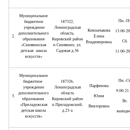
Муниципальное
Пн.-Пт
бюджетное
187322,
учреждение
Ленинградская
Комзычакова
13.00-20
дополнительного
область,
2.
Елена
образования
Кировский район
Сб.
Владимировна
«Синявинская
п.Синявино, ул.
детская школа
Садовая д.36
11.00-20
искусств»
Муниципальное
Пн.-Сб
бюджетное
187326,
Парфенова
учреждение
Ленинградская
9.00-21
дополнительного
область
3.
Юлия
образования
Кировский район
Вс.
«Приладожская
п.Приладожский,
Викторовна
детская школа
д.23-а
выходн
искусств»