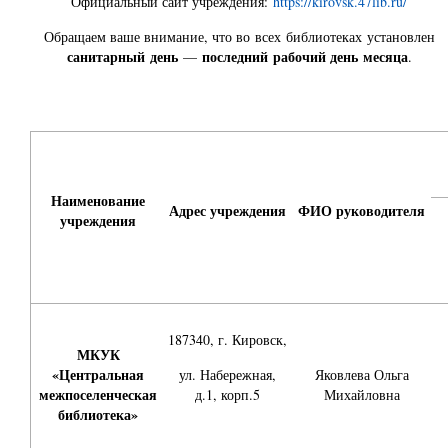
Официальный сайт учреждения:
https://kirovsk.47lib.ru/
Обращаем ваше внимание, что во всех библиотеках установлен
санитарный день
последний
рабочий
день месяца
—
.
Наименование
Адрес учреждения
ФИО руководителя
учреждения
187340, г. Кировск,
МКУК
«Центральная
ул. Набережная,
Яковлева Ольга
межпоселенческая
д.1, корп.5
Михайловна
библиотека»