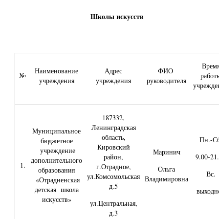
Школы искусств
Врем
Наименование
Адрес
ФИО
№
работ
учреждения
учреждения
руководителя
учрежде
187332,
Ленинградская
Муниципальное
область,
Пн.-Сб
бюджетное
Кировский
учреждение
Маринич
район,
9.00-21
дополнительного
1.
г.Отрадное,
Ольга
образования
Вс.
ул.Комсомольская
Владимировна
«Отрадненская
д.5
детская школа
выходн
искусств»
ул.Центральная,
д.3