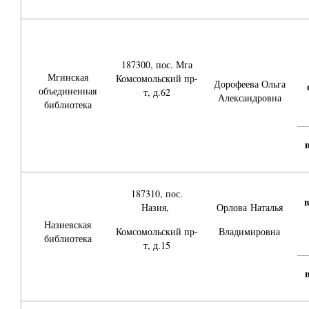
187300, пос. Мга
Мгинская
Комсомольский пр-
Дорофеева Ольга
объединенная
т, д.62
Александровна
библиотека
187310, пос.
в
Назия,
Орлова
Наталья
Назиевская
Комсомольский пр-
Владимировна
библиотека
т, д.15