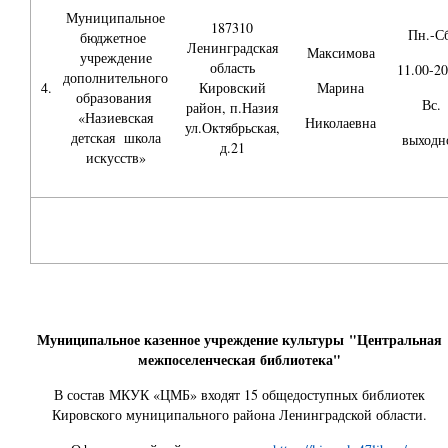
Муниципальное
187310
Пн.-Сб
бюджетное
Ленинградская
Максимова
учреждение
область
11.00-20
дополнительного
4.
Кировский
Марина
образования
Вс.
район, п.Назия
«Назиевская
Николаевна
ул.Октябрьская,
детская школа
выходн
д.21
искусств»
Муниципальное казенное учреждение культуры "Центральная
межпоселенческая библиотека"
В состав МКУК «ЦМБ» входят 15 общедоступных библиотек
Кировского муниципального района Ленинградской области.