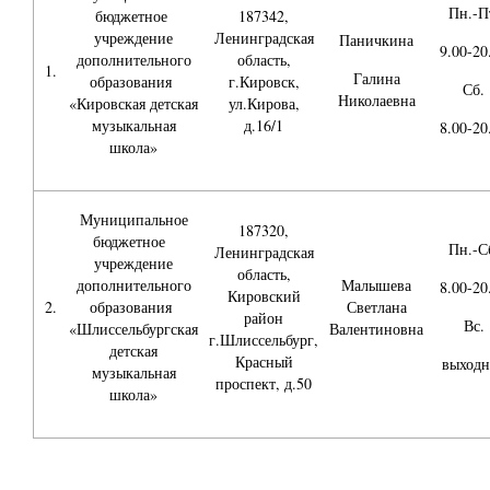
Пн.-П
бюджетное
187342,
учреждение
Ленинградская
Паничкина
9.00-20
дополнительного
область,
1.
Галина
образования
г.Кировск,
Сб.
Николаевна
«Кировская детская
ул.Кирова,
музыкальная
д.16/1
8.00-20
школа»
Муниципальное
187320,
бюджетное
Пн.-С
Ленинградская
учреждение
область,
дополнительного
Малышева
8.00-20
Кировский
2.
образования
Светлана
район
Вс.
«Шлиссельбургская
Валентиновна
г.Шлиссельбург,
детская
Красный
выходн
музыкальная
проспект, д.50
школа»