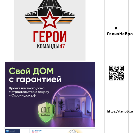
#
СвоихНеБро
https://lenobl.r