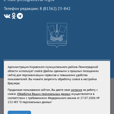
Телефон редакции: 8 (81362) 23-842
Администрация Кировского муниципального района Ленинградской
области использует cookie (файлы сданными о прошлых посещениях
сайта) для персонализации сервисов и повышения удобства
пользователей. Вы можете запретить обработку cookie в настройка
Свидетельство Роскомнадзора ЭЛ № ФС77-73336 от 24 июля 2018
браузера.
Учредитель: Администрация Кировского муниципального района
Продолжая пользование сайтом, Вы даете свое
согласие
на работу с
Ленинградской области
cookie.
Обработка Ваших персональных данных
осуществляется в
Продолжая пользование сайтом, Вы даете свое
согласие
на работу с
соответствии с требованиями Федерального закона от 27.07.2006 №
cookie.
Обработка Ваших персональных данных
осуществляется в
152-Ф3 "О персональных данных"
соответствии с требованиями Федерального закона от 27.07.2006 № 152-
Ф3 "О персональных данных"