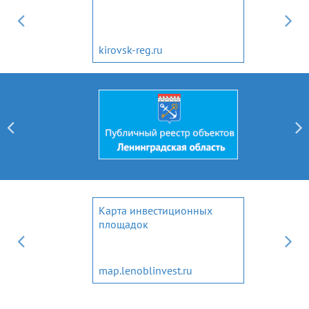
я
kirovsk-reg.ru
ние
Карта инвестиционных
площадок
map.lenoblinvest.ru