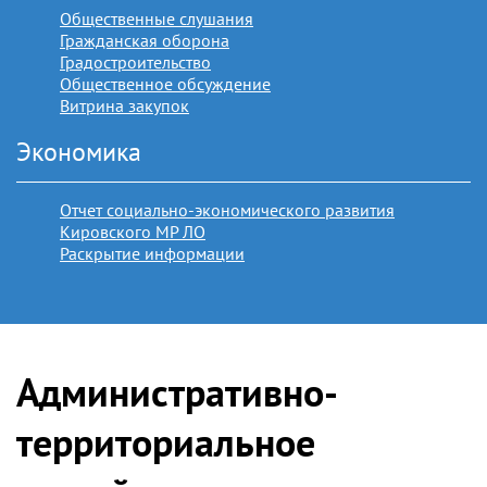
Общественные слушания
Гражданская оборона
Градостроительство
Общественное обсуждение
Витрина закупок
Экономика
Отчет социально-экономического развития
Кировского МР ЛО
Раскрытие информации
Административно-
территориальное