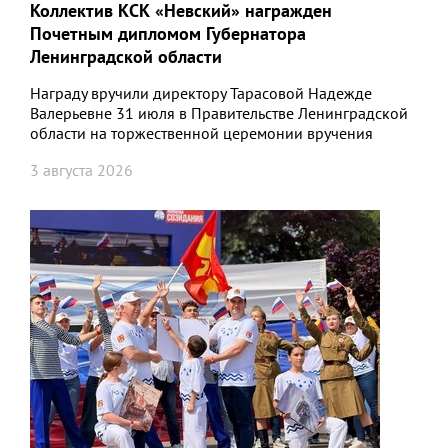
Коллектив КСК «Невский» награжден
Почетным дипломом Губернатора
Ленинградской области
Награду вручили директору Тарасовой Надежде
Валерьевне 31 июля в Правительстве Ленинградской
области на торжественной церемонии вручения
государственных наград Российской Федерации,
3 августа 2026
наград Ленинградской области, а также поощрени