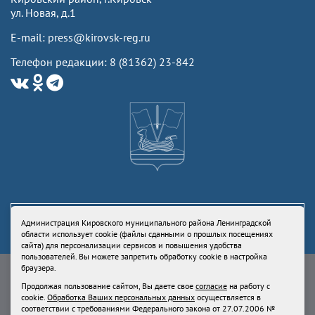
ул. Новая, д.1
E-mail: press@kirovsk-reg.ru
Телефон редакции: 8 (81362) 23-842
Администрация Кировского муниципального района Ленинградской
области использует cookie (файлы сданными о прошлых посещениях
сайта) для персонализации сервисов и повышения удобства
пользователей. Вы можете запретить обработку cookie в настройка
Свидетельство Роскомнадзора ЭЛ № ФС77-73336 от 24 июля 2018
браузера.
Учредитель: Администрация Кировского муниципального района
Продолжая пользование сайтом, Вы даете свое
согласие
на работу с
Ленинградской области
cookie.
Обработка Ваших персональных данных
осуществляется в
Продолжая пользование сайтом, Вы даете свое
согласие
на работу с
соответствии с требованиями Федерального закона от 27.07.2006 №