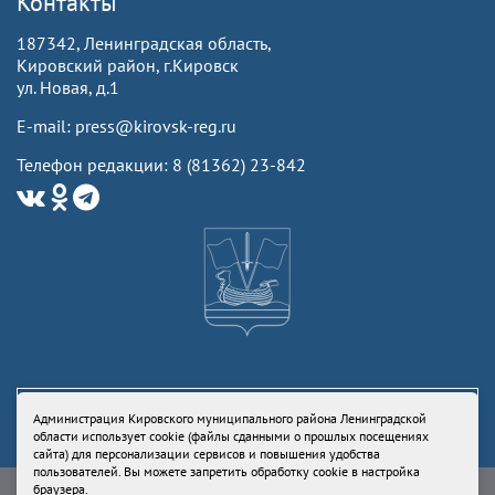
Контакты
187342, Ленинградская область,
Кировский район, г.Кировск
ул. Новая, д.1
E-mail: press@kirovsk-reg.ru
Телефон редакции: 8 (81362) 23-842
Администрация Кировского муниципального района Ленинградской
области использует cookie (файлы сданными о прошлых посещениях
сайта) для персонализации сервисов и повышения удобства
пользователей. Вы можете запретить обработку cookie в настройка
Свидетельство Роскомнадзора ЭЛ № ФС77-73336 от 24 июля 2018
браузера.