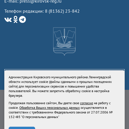
E-mail: press@kirovsk-reg.ru
Телефон редакции: 8 (81362) 23-842
Администрация Кировского муниципального района Ленинградской
области использует cookie (файлы сданными о прошлых посещениях
сайта) для персонализации сервисов и повышения удобства
пользователей. Вы можете запретить обработку cookie в настройка
Свидетельство Роскомнадзора ЭЛ № ФС77-73336 от 24 июля 2018
браузера.
Учредитель: Администрация Кировского муниципального района
Продолжая пользование сайтом, Вы даете свое
согласие
на работу с
Ленинградской области
cookie.
Обработка Ваших персональных данных
осуществляется в
Продолжая пользование сайтом, Вы даете свое
согласие
на работу с
соответствии с требованиями Федерального закона от 27.07.2006 №
cookie.
Обработка Ваших персональных данных
осуществляется в
152-Ф3 "О персональных данных"
соответствии с требованиями Федерального закона от 27.07.2006 № 152-
Ф3 "О персональных данных"