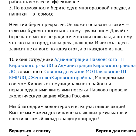
работать веселее и эффективнее.
5. По возможности берите еду в многоразовой посуде, а
напитки — в термосе.
Невский берег прекрасен. Он может оставаться таким —
если мы будем относиться к нему с уважением. Давайте
беречь это место: не ради отчётов или похвалы, а потому
что это наш город, наша река, наш дом. И чистота здесь
зависит не от кого‑то «другого», а от каждого из нас.
10 июня сотрудники
Администрации Павловского ГП
Кировского р-на ЛО
и
Администрации Кировского района
ЛО
, совместно с
Советом депутатов МО Павловское ГП
КМР ЛО
,
#ЖенсоветКировскогорайона
, Молодежным
советом Кировского муниципального района и
неравнодушными жителями поселка Павлово провели
экологическую акцию «Вода России».
Мы благодарим волонтеров и всех участников акции!
Вместе мы можем достичь впечатляющих результатов и
внести весомый вклад в защиту природы!
Вернуться к списку
Версия для печати