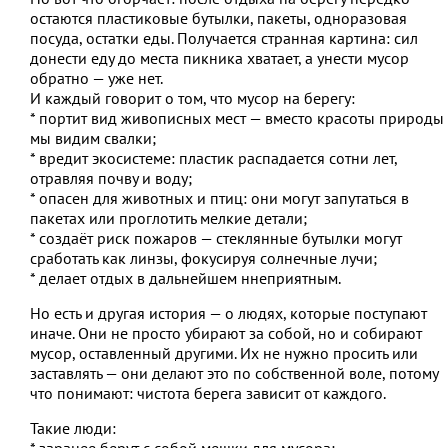
остаются пластиковые бутылки, пакеты, одноразовая
посуда, остатки еды. Получается странная картина: сил
донести еду до места пикника хватает, а унести мусор
обратно — уже нет.
И каждый говорит о том, что мусор на берегу:
* портит вид живописных мест — вместо красоты природы
мы видим свалки;
* вредит экосистеме: пластик распадается сотни лет,
отравляя почву и воду;
* опасен для животных и птиц: они могут запутаться в
пакетах или проглотить мелкие детали;
* создаёт риск пожаров — стеклянные бутылки могут
сработать как линзы, фокусируя солнечные лучи;
* делает отдых в дальнейшем ннеприятным.
Но есть и другая история — о людях, которые поступают
иначе. Они не просто убирают за собой, но и собирают
мусор, оставленный другими. Их не нужно просить или
заставлять — они делают это по собственной воле, потому
что понимают: чистота берега зависит от каждого.
Такие люди:
* заранее берут с собой мешки для мусора;