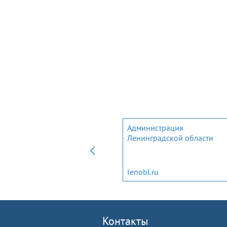
Мобильное приложение дл
Администрация
трудовых мигрантов и
Ленинградской области
членов их семей
migrantlenobl.ru
lenobl.ru
Контакты