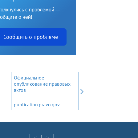
олкнулись с проблемой —
общите о ней!
Сообщить о проблеме
Официальное
Открытый бюджет
опубликование правовых
Ленинградской области
актов
publication.pravo.gov.ru
budget.lenobl.ru