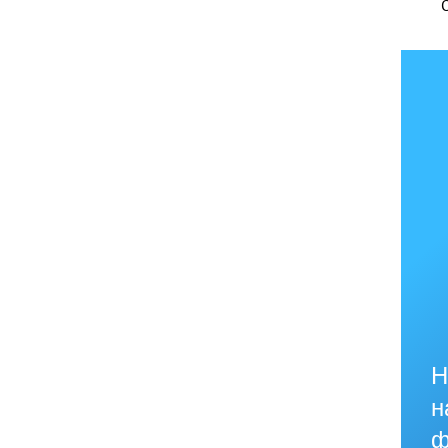
Н
н
ф