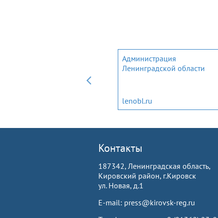
Мобильное приложение дл
Администрация
трудовых мигрантов и
Ленинградской области
членов их семей
migrantlenobl.ru
lenobl.ru
Контакты
187342, Ленинградская область,
Кировский район, г.Кировск
ул. Новая, д.1
E-mail: press@kirovsk-reg.ru