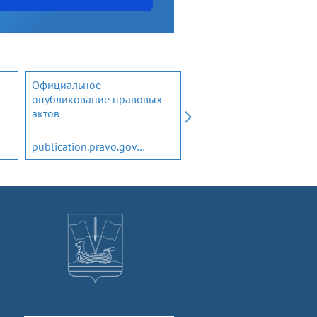
Официальное
Открытый бюджет
опубликование правовых
Ленинградской области
актов
publication.pravo.gov.ru
budget.lenobl.ru