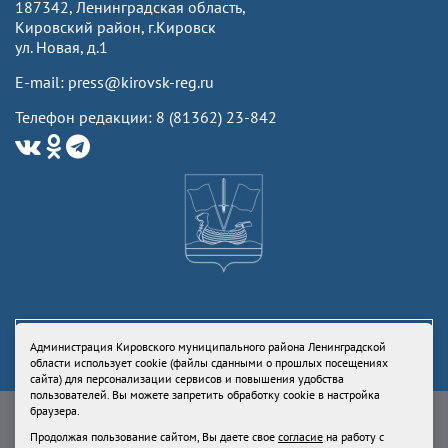
187342, Ленинградская область,
Кировский район, г.Кировск
ул. Новая, д.1
E-mail: press@kirovsk-reg.ru
Телефон редакции: 8 (81362) 23-842
Администрация Кировского муниципального района Ленинградской
области использует cookie (файлы сданными о прошлых посещениях
сайта) для персонализации сервисов и повышения удобства
пользователей. Вы можете запретить обработку cookie в настройка
Свидетельство Роскомнадзора ЭЛ № ФС77-73336 от 24 июля 2018
браузера.
Учредитель: Администрация Кировского муниципального района
Продолжая пользование сайтом, Вы даете свое
согласие
на работу с
Ленинградской области