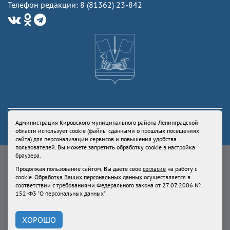
Телефон редакции: 8 (81362) 23-842
Администрация Кировского муниципального района Ленинградской
области использует cookie (файлы сданными о прошлых посещениях
сайта) для персонализации сервисов и повышения удобства
пользователей. Вы можете запретить обработку cookie в настройка
Свидетельство Роскомнадзора ЭЛ № ФС77-73336 от 24 июля 2018
браузера.
Учредитель: Администрация Кировского муниципального района
Продолжая пользование сайтом, Вы даете свое
согласие
на работу с
Ленинградской области
cookie.
Обработка Ваших персональных данных
осуществляется в
Продолжая пользование сайтом, Вы даете свое
согласие
на работу с
соответствии с требованиями Федерального закона от 27.07.2006 №
cookie.
Обработка Ваших персональных данных
осуществляется в
152-Ф3 "О персональных данных"
соответствии с требованиями Федерального закона от 27.07.2006 № 152-
Ф3 "О персональных данных"
ХОРОШО
При использовании материалов сайта, ссылка на
kirovsk-reg.ru