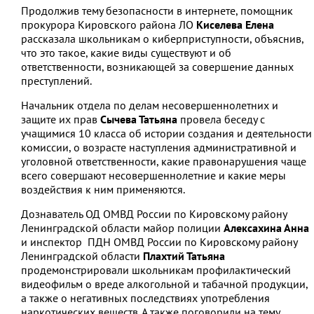
Продолжив тему безопасности в интернете, помощник
прокурора Кировского района ЛО
Киселева Елена
рассказала школьникам о киберприступности, объяснив,
что это такое, какие виды существуют и об
ответственности, возникающей за совершение данных
преступлений.
Начальник отдела по делам несовершеннолетних и
защите их прав
Сычева Татьяна
провела беседу с
учащимися 10 класса об истории создания и деятельности
комиссии, о возрасте наступления административной и
уголовной ответственности, какие правонарушения чаще
всего совершают несовершеннолетние и какие меры
воздействия к ним применяются.
Дознаватель ОД ОМВД России по Кировскому району
Ленинградской области майор полиции
Алексахина Анна
и инспектор ПДН ОМВД России по Кировскому району
Ленинградской области
Плахтий Татьяна
продемонстрировали школьникам профилактический
видеофильм о вреде алкогольной и табачной продукции,
а также о негативных последствиях употребления
наркотических веществ. А также поговорили на тему