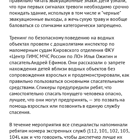
правильно читать эвакуационные знаки. Дети узнали,
что при первых сигналах тревоги необходимо срочно
покидать здание, используя в том числе и "черные"
эвакуационные выходы, а жечь сухую траву и вообще
баловаться со спичками категорически запрещено.
Тренинг по безопасному поведению на водных
объектах провели с дошколятами инспектор по
маломерным судам Кировского отделения ФКУ
«Центр ГИМС МЧС России по ЛО» Илья Ожигин и
спасатель Андрей Ефимов. Они рассказали о запрете
нахождения детей вблизи водных объектов без
сопровождения взрослых и продемонстрировали, как
правильно пользоваться основными спасательными
средствами. Спикеры предупредили ребят, что
самостоятельно спасать тонущего человека опасно,
лучшее, что они могут предпринять, — это позвать на
помощь взрослых или позвонить в единую службу
спасения.
В течение мероприятия все специалисты напоминали
ребятам номера экстренных служб (112, 101, 102, 103,
104), как и что говорить, чтобы диспетчер лучше их