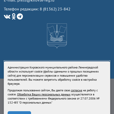
E-mail: press@kirovsk-reg.ru
Телефон редакции: 8 (81362) 23-842
Администрация Кировского муниципального района Ленинградской
области использует cookie (файлы сданными о прошлых посещениях
сайта) для персонализации сервисов и повышения удобства
пользователей. Вы можете запретить обработку cookie в настройка
Свидетельство Роскомнадзора ЭЛ № ФС77-73336 от 24 июля 2018
браузера.
Учредитель: Администрация Кировского муниципального района
Продолжая пользование сайтом, Вы даете свое
согласие
на работу с
Ленинградской области
cookie.
Обработка Ваших персональных данных
осуществляется в
Продолжая пользование сайтом, Вы даете свое
согласие
на работу с
соответствии с требованиями Федерального закона от 27.07.2006 №
cookie.
Обработка Ваших персональных данных
осуществляется в
152-Ф3 "О персональных данных"
соответствии с требованиями Федерального закона от 27.07.2006 № 152-
Ф3 "О персональных данных"