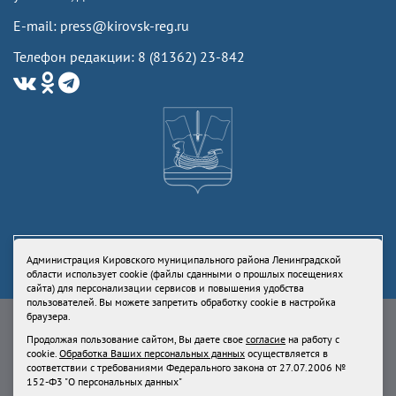
E-mail: press@kirovsk-reg.ru
Телефон редакции: 8 (81362) 23-842
Администрация Кировского муниципального района Ленинградской
области использует cookie (файлы сданными о прошлых посещениях
сайта) для персонализации сервисов и повышения удобства
пользователей. Вы можете запретить обработку cookie в настройка
Свидетельство Роскомнадзора ЭЛ № ФС77-73336 от 24 июля 2018
браузера.
Учредитель: Администрация Кировского муниципального района
Продолжая пользование сайтом, Вы даете свое
согласие
на работу с
Ленинградской области
cookie.
Обработка Ваших персональных данных
осуществляется в
Продолжая пользование сайтом, Вы даете свое
согласие
на работу с
соответствии с требованиями Федерального закона от 27.07.2006 №
cookie.
Обработка Ваших персональных данных
осуществляется в
152-Ф3 "О персональных данных"
соответствии с требованиями Федерального закона от 27.07.2006 № 152-