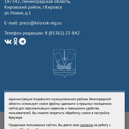
187342, Ленинградская область,
Кировский район, г.Кировск
ул. Новая, д.1
E-mail: press@kirovsk-reg.ru
Телефон редакции: 8 (81362) 23-842
Администрация Кировского муниципального района Ленинградской
области использует cookie (файлы сданными о прошлых посещениях
сайта) для персонализации сервисов и повышения удобства
пользователей. Вы можете запретить обработку cookie в настройка
Свидетельство Роскомнадзора ЭЛ № ФС77-73336 от 24 июля 2018
браузера.
Учредитель: Администрация Кировского муниципального района
Продолжая пользование сайтом, Вы даете свое
согласие
на работу с
Ленинградской области