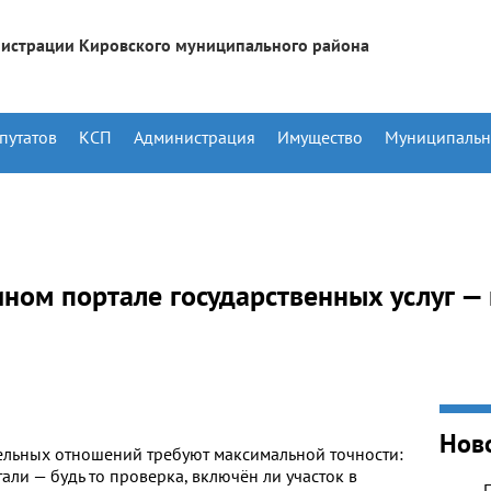
истрации Кировского муниципального района
путатов
КСП
Администрация
Имущество
Муниципальн
ином портале государственных услуг —
Нов
мельных отношений требуют максимальной точности:
тали — будь то проверка, включён ли участок в