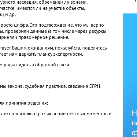
турного наследия, обременен ли зонами,
астке, имеются ли на участке объекты,
ц и др.
просто цифра. Это подтверждение, что мы верно
ы, проверили данные (в том числе через ресурсы
 приняли правомерное решение.
ствует Вашим ожиданиям, пожалуйста, поделитесь
ает нам держать планку экспертности.
м рады видеть в обратной связи:
мы закона, судебная практика, сведения ЕГРН,
для принятия решения;
Н
 к исполнителю о разъяснении неясных моментов и
н
ф