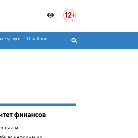
ые услуги
О районе
итет финансов
Контакты
Общая информация