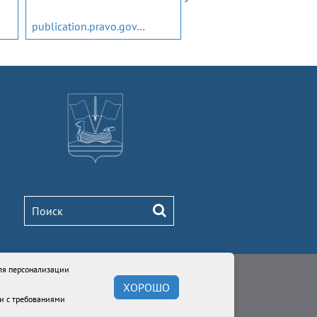
publication.pravo.gov.ru
budget.lenobl.ru
ля персонализации
ХОРОШО
ествляется в соответствии с требованиями
ии с требованиями