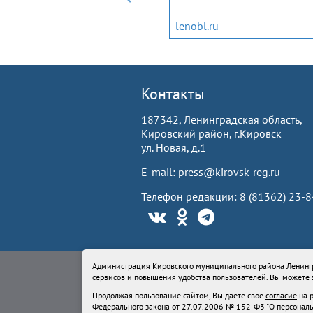
migrantlenobl.ru
lenobl.ru
Контакты
187342, Ленинградская область,
Кировский район, г.Кировск
ул. Новая, д.1
E-mail: press@kirovsk-reg.ru
Телефон редакции: 8 (81362) 23-
Свидетельство Роскомнадзора ЭЛ № ФС77-
Администрация Кировского муниципального района Ленингр
Учредитель: Администрация Кировского м
сервисов и повышения удобства пользователей. Вы можете з
Продолжая пользование сайтом, Вы даете
Продолжая пользование сайтом, Вы даете свое
согласие
на р
Федерального закона от 27.07.2006 № 152
Федерального закона от 27.07.2006 № 152-Ф3 "О персонал