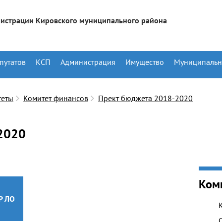
истрации Кировского муниципального района
путатов
КСП
Администрация
Имущество
Муниципальн
теты
Комитет финансов
Прект бюджета 2018-2020
2020
Ком
Р ЛО