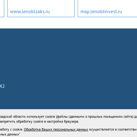
www.lenoblzaks.ru
map.lenoblinvest.ru
842
73336 от 24 июля 2018
адской области использует cookie (файлы сданными о прошлых посещениях сайта) д
униципального района Ленинградской области
апретить обработку cookie в настройка браузера.
 свое
согласие
на работу с cookie.
Обработка Ваших персональных данных
осущ
аботу с cookie.
Обработка Ваших персональных данных
осуществляется в соответств
-Ф3 "О персональных данных"
ьных данных"