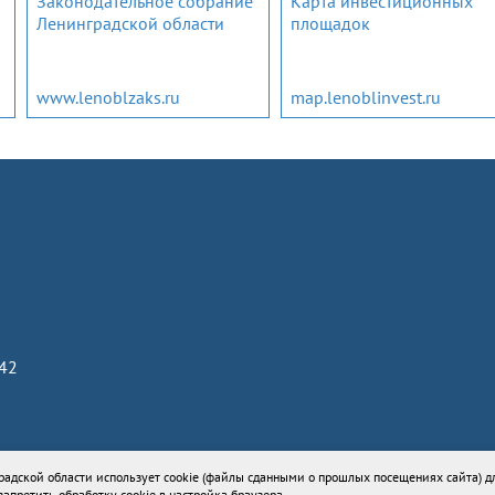
Законодательное собрание
Карта инвестиционных
Ленинградской области
площадок
www.lenoblzaks.ru
map.lenoblinvest.ru
842
73336 от 24 июля 2018
адской области использует cookie (файлы сданными о прошлых посещениях сайта) д
униципального района Ленинградской области
апретить обработку cookie в настройка браузера.