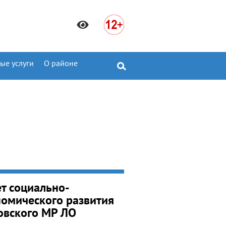
ые услуги
О районе
т социально-
номического развития
овского МР ЛО