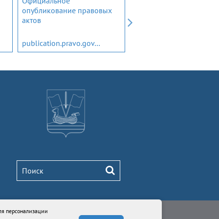
Официальное
Открытый бюджет
опубликование правовых
Ленинградской области
актов
publication.pravo.gov.ru
budget.lenobl.ru
ля персонализации