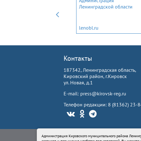
Мобильное приложение дл
Администрация
трудовых мигрантов и
Ленинградской области
членов их семей
migrantlenobl.ru
lenobl.ru
Контакты
187342, Ленинградская область,
Кировский район, г.Кировск
ул. Новая, д.1
E-mail: press@kirovsk-reg.ru
Телефон редакции: 8 (81362) 23-
Свидетельство Роскомнадзора ЭЛ № ФС77-
Администрация Кировского муниципального района Ленингр
Учредитель: Администрация Кировского м
сервисов и повышения удобства пользователей. Вы можете з