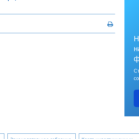
Н
н
ф
Ст
со