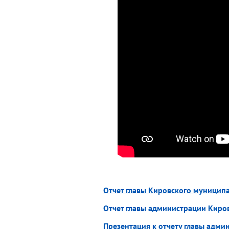
Отчет главы Кировского муницип
Отчет главы администрации Киро
Презентация к отчету главы адми