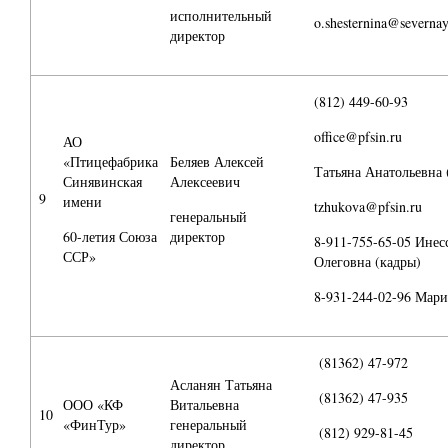
исполнительный
o.shesternina@severnay
директор
(812) 449-60-93
office@pfsin.ru
АО
«Птицефабрика
Беляев Алексей
Татьяна Анатольевна 
Синявинская
Алексеевич
9
имени
tzhukova@pfsin.ru
генеральный
60-летия Союза
директор
8-911-755-65-05 Инес
ССР»
Олеговна (кадры)
8-931-244-02-96 Мари
(81362) 47-972
Асланян Татьяна
(81362) 47-935
ООО «КФ
Витальевна
10
«ФинТур»
генеральный
(812) 929-81-45
директор