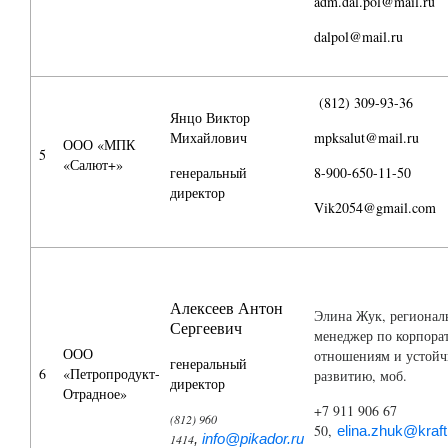
adm.dal.pol@mail.ru
dalpol@mail.ru
(812) 309-93-36
Янцо Виктор
Михайлович
mpksalut@mail.ru
ООО «МПК
5
«Салют+»
генеральный
8-900-650-11-50
директор
Vik2054@gmail.com
Алексеев Антон
Элина Жук, регионал
Сергеевич
менеджер по корпор
ООО
отношениям и устой
генеральный
6
«Петропродукт-
развитию, моб.
директор
Отрадное»
+7 911 906 67
(812) 960
50
,
elina.zhuk@kraf
1414
,
info@pikador.ru