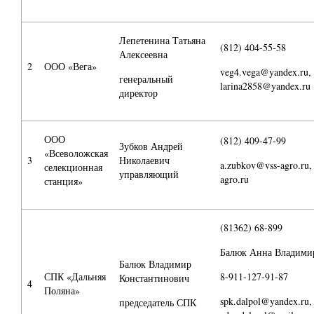
Лепетенина Татьяна
(812) 404-55-58
Алексеевна
2
ООО «Вега»
veg4.vega@yandex.ru,
генеральный
larina2858@yandex.ru
директор
ООО
(812) 409-47-99
Зубков Андрей
«Всеволожская
3
Николаевич
a.zubkov@vss-agro.ru,
селекционная
управляющий
agro.ru
станция»
(81362) 68-899
Балюк Анна Владими
Балюк Владимир
СПК «Дальняя
8-911-127-91-87
Константинович
4
Поляна»
spk.dalpol@yandex.ru,
председатель СПК